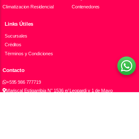
Climatizacion Residencial
Contenedores
Links Útiles
Sucursales
Créditos
Términos y Condiciones
Contacto
+595 986 777719
Mariscal Estigarribia N° 1536 e/ Leopardi y 1 de Mayo