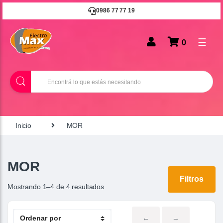
0986 77 77 19
☰
0
B
u
s
c
a
r
Inicio
MOR
MOR
Filtros
Mostrando 1–4 de 4 resultados
←
→