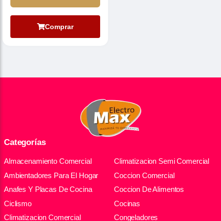
Comprar
Categorías
Almacenamiento Comercial
Climatizacion Semi Comercial
Ambientadores Para El Hogar
Coccion Comercial
Anafes Y Placas De Cocina
Coccion De Alimentos
Ciclismo
Cocinas
Climatizacion Comercial
Congeladores